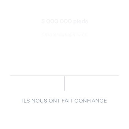
5 000 000 pieds
Surface couverte moyenne par jour
ILS NOUS ONT FAIT CONFIANCE